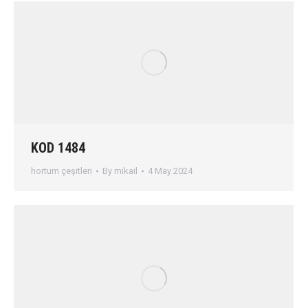
KOD 1484
hortum çeşitleri
By
mikail
4 May 2024