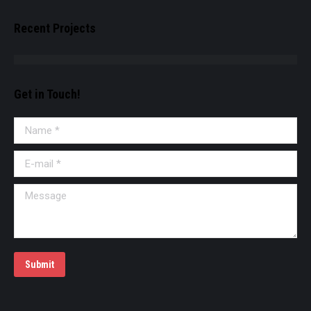
Recent Projects
Get in Touch!
Name *
E-mail *
Message
Submit