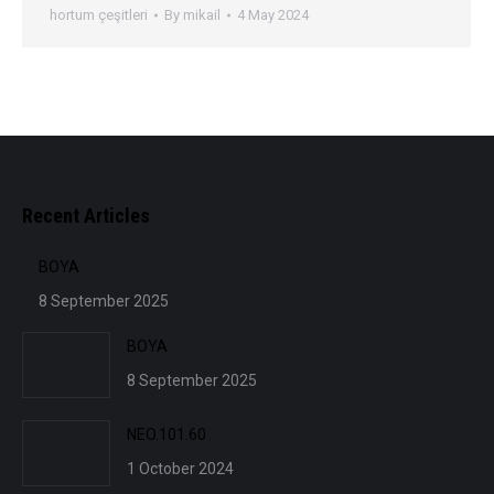
hortum çeşitleri
By
mikail
4 May 2024
Recent Articles
BOYA
8 September 2025
BOYA
8 September 2025
NEO.101.60
1 October 2024