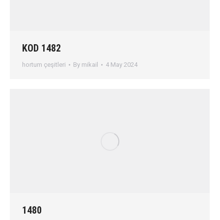
KOD 1482
hortum çeşitleri
By
mikail
4 May 2024
1480