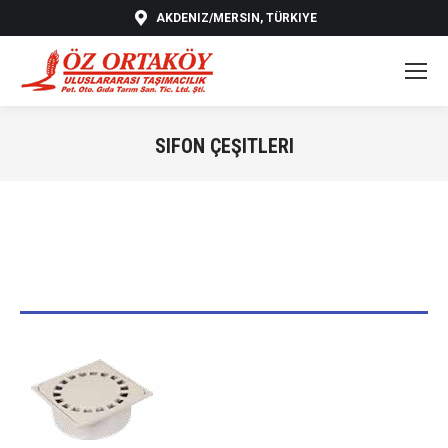
AKDENIZ/MERSIN, TÜRKIYE
SIFON ÇEŞITLERI
You are here: